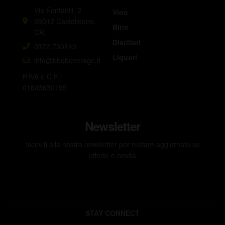
Via Fontanili, 2
Vino
26012 Castelleone,
Birre
CR
Distillati
0372 730140
Liquori
info@bbqbeverage.it
P.IVA e C.F.:
01643630195
Newsletter
Iscriviti alla nostra newsletter per restare aggiornato su
offerte e novità
STAY CONNECT