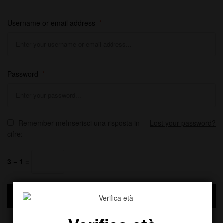
Username or email address
*
Password
*
Remember me
Inserisci una risposta in
Lost your password?
cifre:
3 − 1 =
LOG IN