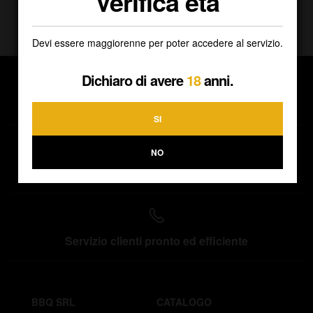
Verifica età
Devi essere maggiorenne per poter accedere al servizio.
Dichiaro di avere
18
anni.
Spedizioni direttamente a casa tua
SI
NO
Ritiro gratuito presso la nostra sede
Servizio clienti pronto ed efficiente
BBQ SRL
CATALOGO