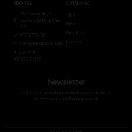
BBQ SRL
CATALOGO
Via Fontanili, 2
Vino
26012 Castelleone,
Birre
CR
Distillati
0372 730140
Liquori
info@bbqbeverage.it
P.IVA e C.F.:
01643630195
Newsletter
Iscriviti alla nostra newsletter per restare
aggiornato su offerte e novità