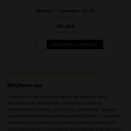
Monte Rossa – Franciacorta DOCG “Sansevé” Satèn Bru
– CL 75
27,00
€
In Stock
AGGIUNGI AL CARRELLO
ESPERIENZA E SERIETÀ AL VOSTRO SERVIZIO
BBQ Beverage
Con oltre 40 anni di esperienza nel settore della
distribuzione di bevande, offriamo soluzioni
professionali per bar, ristoranti, caffetterie, grandi
operatori della ristorazione e clienti privati. La nostra
affidabilità, competenza ed efficienza ci rendono la
scelta preferita, assicurando benefici duraturi ai nostri