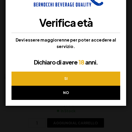
Verifica età
Distillati
Devi essere maggiorenne per poter accedere al
Un catalogo completo per cocktail di qualità
servizio.
Guarda Tutto
Dichiaro di avere
18
anni.
SI
Gin London N1 – CL 70
NO
43,00
€
In Stock
AGGIUNGI AL CARRELLO