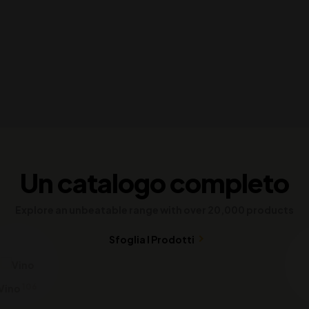
Un catalogo completo
Explore an unbeatable range with over 20,000 products
Sfoglia I Prodotti
9
Birre