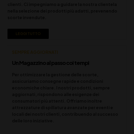
clienti. Ci impegniamo a guidare la nostra clientela
nella selezione dei prodotti più adatti, prevenendo
scorte invendute.
LEGGI TUTTO
SEMPRE AGGIORNATI
Un Magazzino al passo coi tempi
Per ottimizzare la gestione delle scorte,
assicuriamo consegne rapide e condizioni
economiche chiare. I nostri prodotti, sempre
aggiornati, rispondono alle esigenze dei
consumatori più attenti. Offriamo inoltre
attrezzature di spillatura avanzate per eventi e
locali dei nostri clienti, contribuendo al successo
delle loro iniziative.