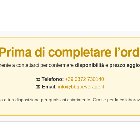
BIRRE
DISTILLATI
LIQUORI
CHI SIAMO
CO
 Prima di completare l’ord
Puglia
lmente a contattarci per confermare
disponibilità
e
prezzo aggio
☎️
Telefono:
+39 0372 730140
Home Page
Prodotto Regione
Puglia
📧
Email:
info@bbqbeverage.it
o a tua disposizione per qualsiasi chiarimento. Grazie per la collaboraz