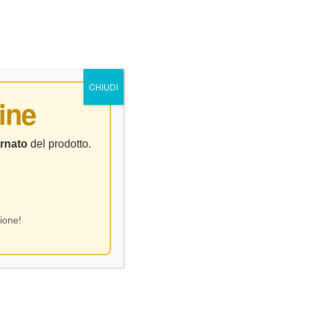
0
0
NTATTI
CHIUDI
ine
rnato
del prodotto.
ione!
Visualizzazione del risultato