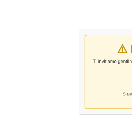
VINO
⚠️
Ti invitiamo genti
Siam
Categorie