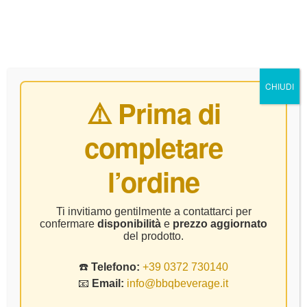
0
CHIUDI
⚠️ Prima di
completare
Home Page
Vino
De Castris – Negramaro Rosso – CL.75
l’ordine
Ti invitiamo gentilmente a contattarci per
confermare
disponibilità
e
prezzo aggiornato
del prodotto.
☎️
Telefono:
+39 0372 730140
📧
Email:
info@bbqbeverage.it