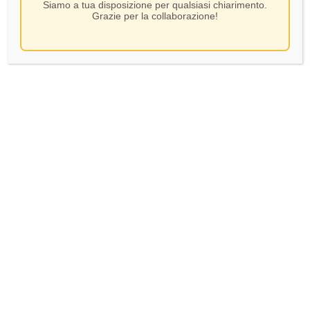
Siamo a tua disposizione per qualsiasi chiarimento.
Grazie per la collaborazione!
De Castris – Negramaro
Rosso – CL.75
SKU:
1016
7,50
€