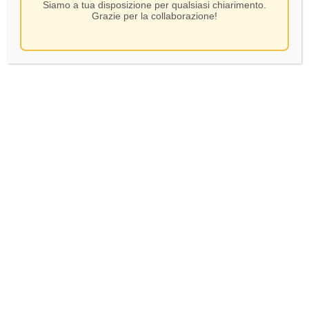
Siamo a tua disposizione per qualsiasi chiarimento.
Grazie per la collaborazione!
GIN ELEPHANT london
dry – CL 50
45,75
€
In Stock
AGGIUNGI AL CARRELLO
Verifica età