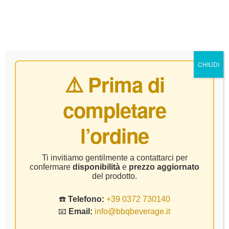
0
CHIUDI
⚠️ Prima di
completare
Sud Africa
l’ordine
Home Page
Prodotto Regione
Sud Africa
Ti invitiamo gentilmente a contattarci per
confermare
disponibilità
e
prezzo aggiornato
del prodotto.
☎️
Telefono:
+39 0372 730140
📧
Email:
info@bbqbeverage.it
FILTER
Visualizzazione del risultato