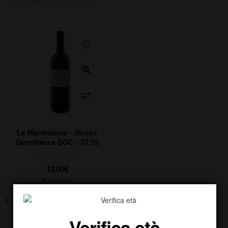
Le Marchesine – Rosso
Curtefranca DOC – CL75
12,00
€
In Stock
AGGIUNGI AL CARRELLO
Verifica età