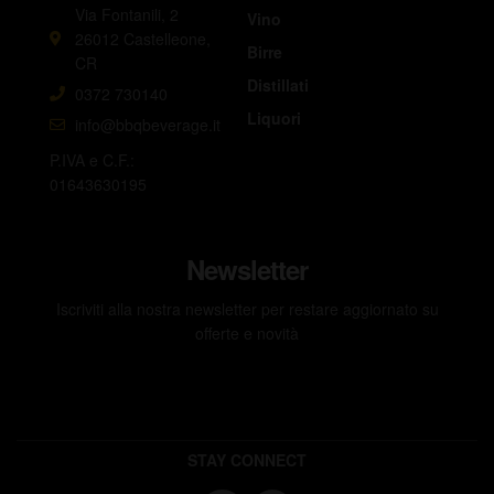
Via Fontanili, 2
Vino
26012 Castelleone,
Birre
CR
Distillati
0372 730140
Liquori
info@bbqbeverage.it
P.IVA e C.F.:
01643630195
Newsletter
Iscriviti alla nostra newsletter per restare aggiornato su
offerte e novità
STAY CONNECT