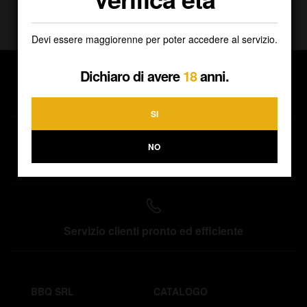
Devi essere maggiorenne per poter accedere al servizio.
Dichiaro di avere
18
anni.
Spedizioni direttamente a casa tua
SI
NO
Ritiro gratuito presso la nostra sede
Servizio clienti pronto ed efficiente
BBQ SRL
CATALOGO