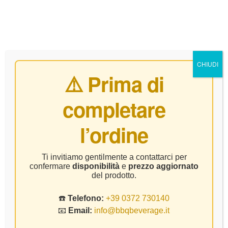
0
CHIUDI
⚠️ Prima di
completare
Home Page
Vino
Le Marchesine – Rosso Curtefranca
l’ordine
DOC – CL75
Ti invitiamo gentilmente a contattarci per
confermare
disponibilità
e
prezzo aggiornato
del prodotto.
☎️
Telefono:
+39 0372 730140
📧
Email:
info@bbqbeverage.it