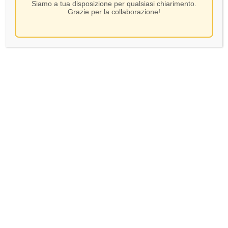
Siamo a tua disposizione per qualsiasi chiarimento.
Grazie per la collaborazione!
Le Marchesine – Rosso
Curtefranca DOC – CL75
SKU:
76915