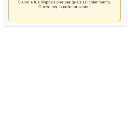
Siamo a tua disposizione per qualsiasi chiarimento.
Grazie per la collaborazione!
Le poesie – Bianco di
Albertini – Bianco di
Custoza DOC – CL.75
Custoza DOC – CL.75
48,00
€
4,80
€
In Stock
In Stock
AGGIUNGI AL CARRELLO
AGGIUNGI AL CARRELLO
Verifica età