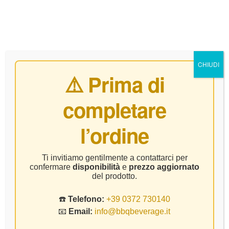
0
CHIUDI
⚠️ Prima di
completare
Cortese
l’ordine
Home Page
Prodotto Vitigno
Cortese
Ti invitiamo gentilmente a contattarci per
confermare
disponibilità
e
prezzo aggiornato
del prodotto.
☎️
Telefono:
+39 0372 730140
📧
Email:
info@bbqbeverage.it
FILTER
Visualizzazione di 2 risultati