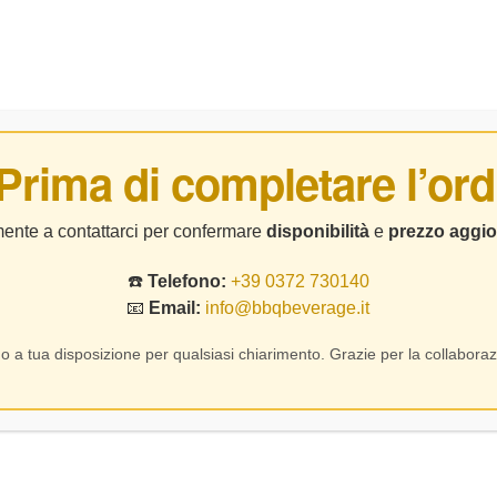
BIRRE
DISTILLATI
LIQUORI
CHI SIAMO
CO
 Prima di completare l’ord
Gamay
lmente a contattarci per confermare
disponibilità
e
prezzo aggio
☎️
Telefono:
+39 0372 730140
Home Page
Prodotto Vitigno
Gamay
📧
Email:
info@bbqbeverage.it
o a tua disposizione per qualsiasi chiarimento. Grazie per la collaboraz