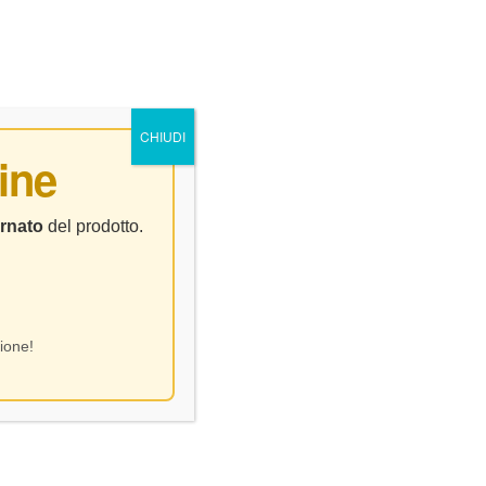
0
0
NTATTI
CHIUDI
ine
rnato
del prodotto.
ione!
Visualizzazione del risultato