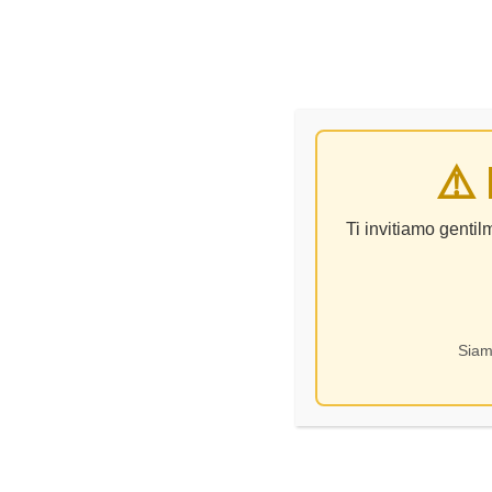
VINO
⚠️
Ti invitiamo genti
Siam
Categorie