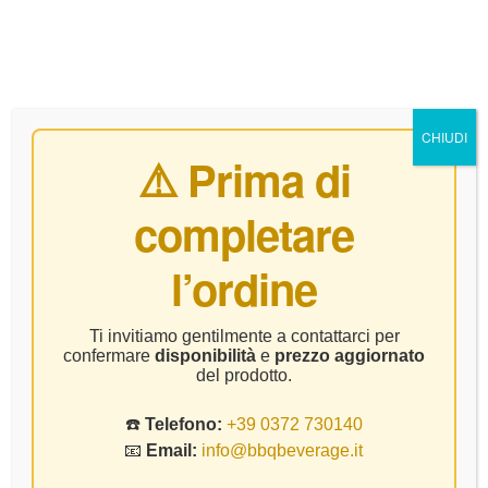
0
CHIUDI
⚠️ Prima di
completare
Merlot
l’ordine
Home Page
Prodotto Vitigno
Merlot
Ti invitiamo gentilmente a contattarci per
confermare
disponibilità
e
prezzo aggiornato
del prodotto.
☎️
Telefono:
+39 0372 730140
📧
Email:
info@bbqbeverage.it
FILTER
Visualizzazione del risultato