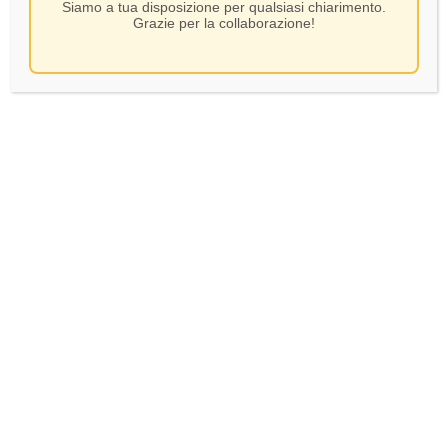
Siamo a tua disposizione per qualsiasi chiarimento.
Grazie per la collaborazione!
Le Marchesine – Rosso
Curtefranca DOC – CL75
12,00
€
In Stock
AGGIUNGI AL CARRELLO
Verifica età