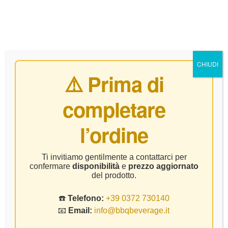
0
CHIUDI
⚠️ Prima di
completare
Ribolla Gialla
l’ordine
Home Page
Prodotto Vitigno
Ribolla Gialla
Ti invitiamo gentilmente a contattarci per
confermare
disponibilità
e
prezzo aggiornato
del prodotto.
☎️
Telefono:
+39 0372 730140
📧
Email:
info@bbqbeverage.it
FILTER
Visualizzazione del risultato