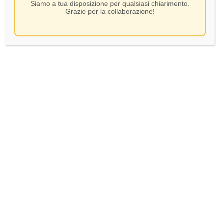
Siamo a tua disposizione per qualsiasi chiarimento.
Grazie per la collaborazione!
Alturis- Ribolla Gialla IGP
– CL 75
10,50
€
In Stock
AGGIUNGI AL CARRELLO
Verifica età