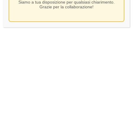
Siamo a tua disposizione per qualsiasi chiarimento.
Grazie per la collaborazione!
Bozer – Kellerei
Lago di Caldaro – Kaltern
S.Maddalena Sigillo
– CL 75
Tutela- CL 75
13,00
€
9,50
€
In Stock
In Stock
AGGIUNGI AL CARRELLO
AGGIUNGI AL CARRELLO
Verifica età