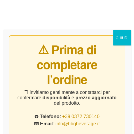
0
CHIUDI
⚠️ Prima di
completare
Schiava
l’ordine
Home Page
Prodotto Vitigno
Schiava
Ti invitiamo gentilmente a contattarci per
confermare
disponibilità
e
prezzo aggiornato
del prodotto.
☎️
Telefono:
+39 0372 730140
📧
Email:
info@bbqbeverage.it
FILTER
Visualizzazione di 2 risultati