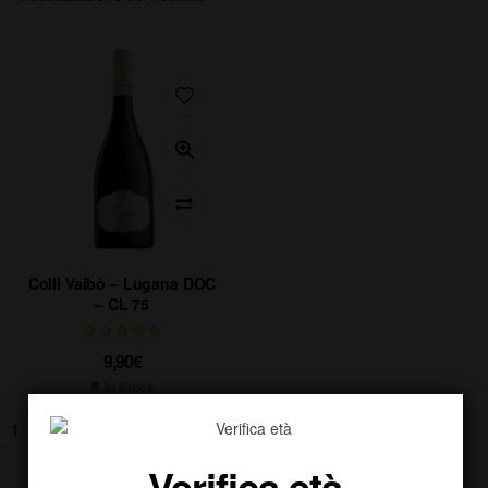
Colli Vaibò – Lugana DOC
– CL 75
9,90
€
In Stock
AGGIUNGI AL CARRELLO
Verifica età