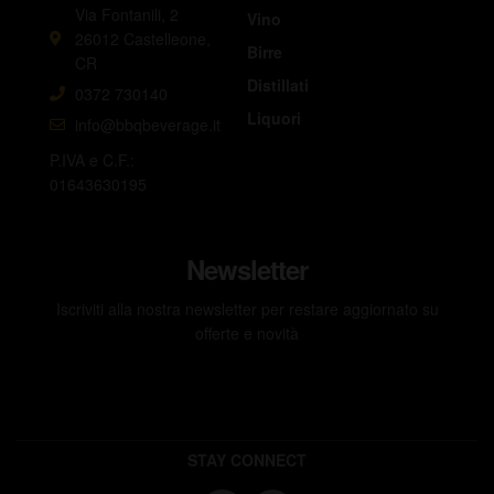
Via Fontanili, 2
Vino
26012 Castelleone,
Birre
CR
Distillati
0372 730140
Liquori
info@bbqbeverage.it
P.IVA e C.F.:
01643630195
Newsletter
Iscriviti alla nostra newsletter per restare aggiornato su
offerte e novità
STAY CONNECT