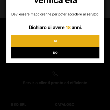
Devi essere maggiorenne per poter accedere al servizio.
Dichiaro di avere
18
anni.
Spedizioni direttamente a casa tua
SI
NO
Ritiro gratuito presso la nostra sede
Servizio clienti pronto ed efficiente
BBQ SRL
CATALOGO