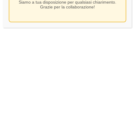
Siamo a tua disposizione per qualsiasi chiarimento.
Grazie per la collaborazione!
Zilliani- Brut Marchese di
Lamosa- CL75
16,00
€
In Stock
AGGIUNGI AL CARRELLO
Verifica età