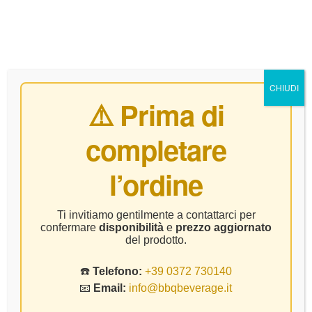
0
CHIUDI
⚠️ Prima di
completare
Marche
l’ordine
Home Page
Prodotto Regione
Marche
Ti invitiamo gentilmente a contattarci per
confermare
disponibilità
e
prezzo aggiornato
del prodotto.
☎️
Telefono:
+39 0372 730140
📧
Email:
info@bbqbeverage.it
FILTER
Visualizzazione del risultato