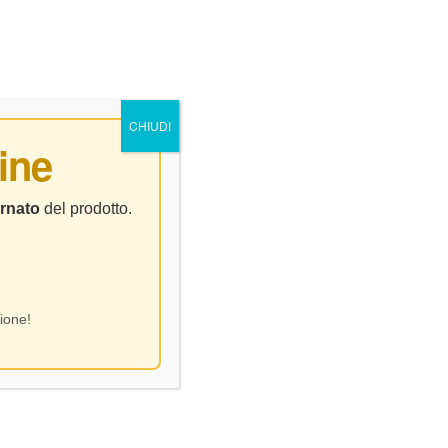
0
0
NTATTI
CHIUDI
ine
rnato
del prodotto.
ione!
Visualizzazione del risultato