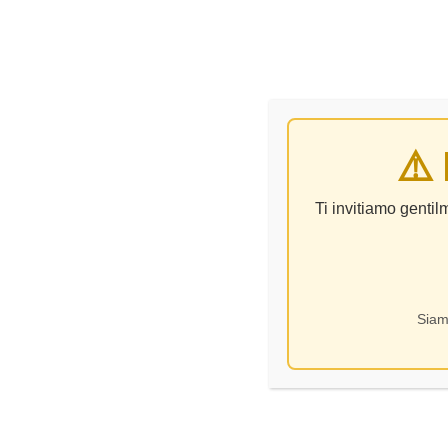
VINO
⚠️
Ti invitiamo genti
Siam
Categorie