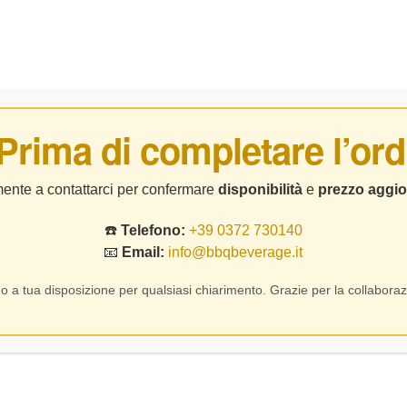
BIRRE
DISTILLATI
LIQUORI
CHI SIAMO
CO
 Prima di completare l’ord
Marche
lmente a contattarci per confermare
disponibilità
e
prezzo aggio
☎️
Telefono:
+39 0372 730140
Home Page
Prodotto Regione
Marche
📧
Email:
info@bbqbeverage.it
o a tua disposizione per qualsiasi chiarimento. Grazie per la collaboraz