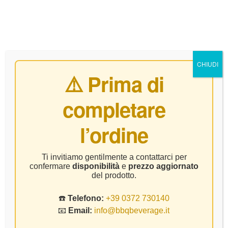
0
CHIUDI
⚠️ Prima di
completare
Dolcetto
l’ordine
Home Page
Prodotto Vitigno
Dolcetto
Ti invitiamo gentilmente a contattarci per
confermare
disponibilità
e
prezzo aggiornato
del prodotto.
☎️
Telefono:
+39 0372 730140
📧
Email:
info@bbqbeverage.it
FILTER
Visualizzazione di 3 risultati