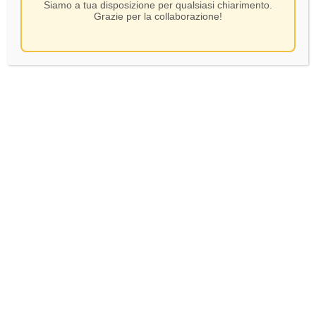
Siamo a tua disposizione per qualsiasi chiarimento.
Grazie per la collaborazione!
Pio Cesare – Dolcetto
Prunotto – Dolcetto
D’alba DOC – CL.75
D’alba- CL.75
16,00
€
13,00
€
In Stock
In Stock
AGGIUNGI AL CARRELLO
AGGIUNGI AL CARRELLO