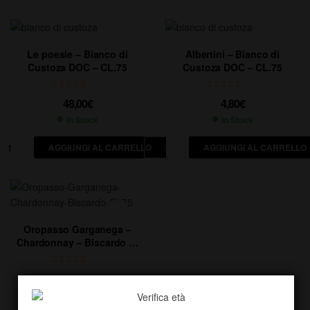
Le poesie – Bianco di
Albertini – Bianco di
Custoza DOC – CL.75
Custoza DOC – CL.75
48,00
€
4,80
€
In Stock
In Stock
AGGIUNGI AL CARRELLO
AGGIUNGI AL CARRELLO
Oropasso Garganega –
Chardonnay – Biscardo Cl
75
9,50
€
In Stock