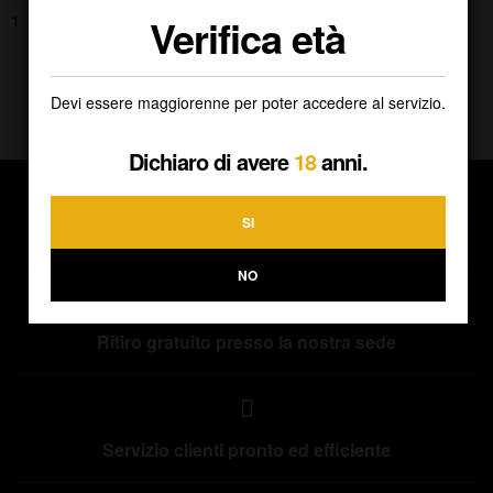
Verifica età
AGGIUNGI AL CARRELLO
Devi essere maggiorenne per poter accedere al servizio.
Dichiaro di avere
18
anni.
SI
Spedizioni direttamente a casa tua
NO
Ritiro gratuito presso la nostra sede
Servizio clienti pronto ed efficiente