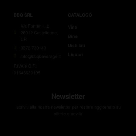
BBQ SRL
CATALOGO
Via Fontanili, 2
Vino
26012 Castelleone,
Birre
CR
Distillati
0372 730140
Liquori
info@bbqbeverage.it
P.IVA e C.F.:
01643630195
Newsletter
Iscriviti alla nostra newsletter per restare aggiornato su
offerte e novità