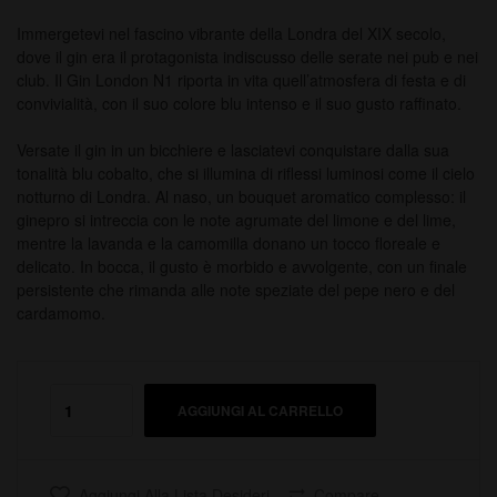
Immergetevi nel fascino vibrante della Londra del XIX secolo,
dove il gin era il protagonista indiscusso delle serate nei pub e nei
club. Il Gin London N1 riporta in vita quell’atmosfera di festa e di
convivialità, con il suo colore blu intenso e il suo gusto raffinato.
Versate il gin in un bicchiere e lasciatevi conquistare dalla sua
tonalità blu cobalto, che si illumina di riflessi luminosi come il cielo
notturno di Londra. Al naso, un bouquet aromatico complesso: il
ginepro si intreccia con le note agrumate del limone e del lime,
mentre la lavanda e la camomilla donano un tocco floreale e
delicato. In bocca, il gusto è morbido e avvolgente, con un finale
persistente che rimanda alle note speziate del pepe nero e del
cardamomo.
AGGIUNGI AL CARRELLO
Aggiungi Alla Lista Desideri
Compare