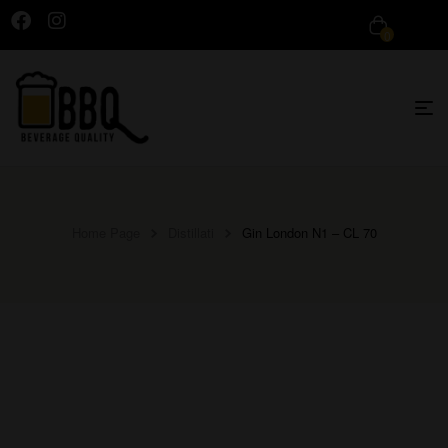
0
Home Page
Distillati
Gin London N1 – CL 70