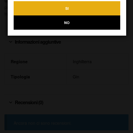
Gin London N1:
un distillato che non è solo un piacere per il
palato, ma anche un’esperienza sensoriale unica che vi
SI
trasporterà nel cuore della Londra più autentica.
NO
Informazioni aggiuntive
Regione
Inghilterra
Tipologia
Gin
Recensioni (0)
Ancora non ci sono recensioni.