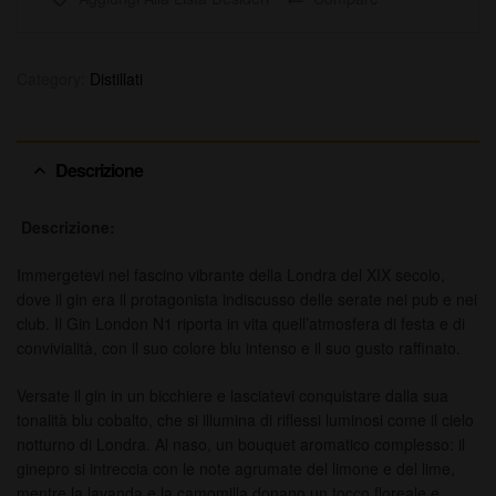
Category:
Distillati
Descrizione
Descrizione:
Immergetevi nel fascino vibrante della Londra del XIX secolo,
dove il gin era il protagonista indiscusso delle serate nei pub e nei
club. Il Gin London N1 riporta in vita quell’atmosfera di festa e di
convivialità, con il suo colore blu intenso e il suo gusto raffinato.
Versate il gin in un bicchiere e lasciatevi conquistare dalla sua
tonalità blu cobalto, che si illumina di riflessi luminosi come il cielo
notturno di Londra. Al naso, un bouquet aromatico complesso: il
ginepro si intreccia con le note agrumate del limone e del lime,
mentre la lavanda e la camomilla donano un tocco floreale e