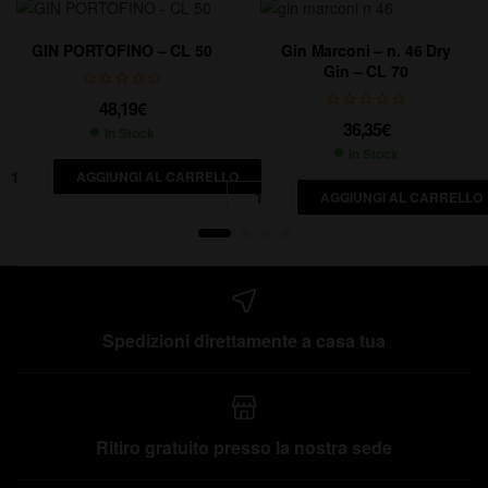
GIN PORTOFINO – CL 50
Gin Marconi – n. 46 Dry
Gin – CL 70
48,19
€
36,35
€
In Stock
In Stock
AGGIUNGI AL CARRELLO
AGGIUNGI AL CARRELLO
Spedizioni direttamente a casa tua
Ritiro gratuito presso la nostra sede