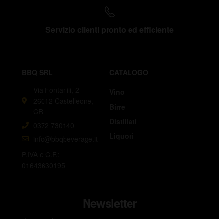
Servizio clienti pronto ed efficiente
BBQ SRL
CATALOGO
Via Fontanili, 2
Vino
26012 Castelleone,
Birre
CR
Distillati
0372 730140
Liquori
info@bbqbeverage.it
P.IVA e C.F.:
01643630195
Newsletter