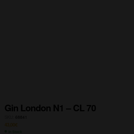
Gin London N1 – CL 70
SKU:
68841
43,00
€
In Stock