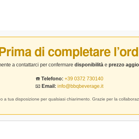
BIRRE
DISTILLATI
LIQUORI
CHI SIAMO
CO
 Prima di completare l’ord
riuli Venezia Giul
lmente a contattarci per confermare
disponibilità
e
prezzo aggio
☎️
Telefono:
+39 0372 730140
Home Page
Prodotto Regione
Friuli Venezia Giulia
📧
Email:
info@bbqbeverage.it
o a tua disposizione per qualsiasi chiarimento. Grazie per la collaboraz