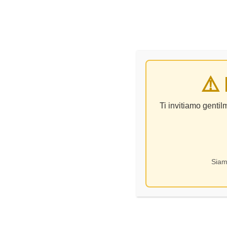
VINO
⚠️
F
Ti invitiamo genti
Siam
Categorie