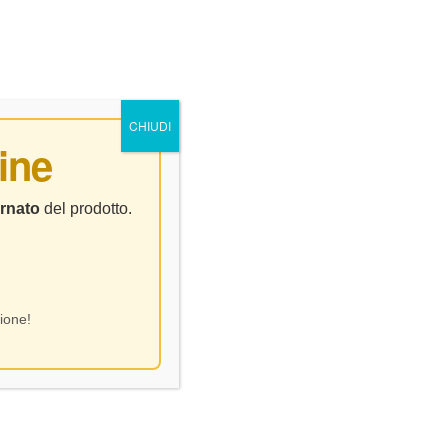
0
0
NTATTI
CHIUDI
ine
ia
rnato
del prodotto.
ione!
Visualizzazione di 3 risultati