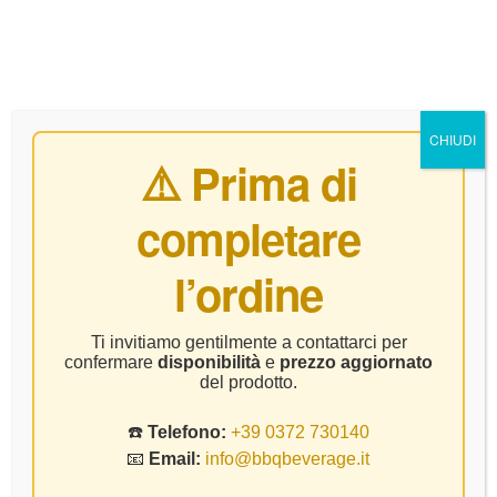
0
CHIUDI
⚠️ Prima di
completare
Kerner
l’ordine
Home Page
Prodotto Vitigno
Kerner
Ti invitiamo gentilmente a contattarci per
confermare
disponibilità
e
prezzo aggiornato
del prodotto.
☎️
Telefono:
+39 0372 730140
📧
Email:
info@bbqbeverage.it
FILTER
Visualizzazione del risultato