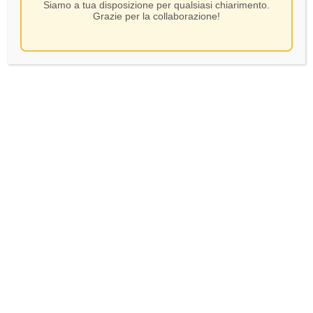
Siamo a tua disposizione per qualsiasi chiarimento.
Grazie per la collaborazione!
Bozer – Kellerei Kerner
Puntscheit – CL 75
13,00
€
In Stock
AGGIUNGI AL CARRELLO
Verifica età