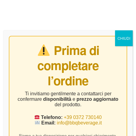
0
CHIUDI
Prima di
completare
Kerner
l’ordine
Home Page
Prodotto Vitigno
Kerner
Ti invitiamo gentilmente a contattarci per
confermare
disponibilità
e
prezzo aggiornato
del prodotto.
Telefono:
+39 0372 730140
Email:
info@bbqbeverage.it
FILTER
Visualizzazione del risultato
Siamo a tua disposizione per qualsiasi chiarimento.