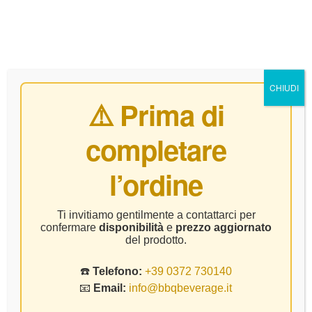
0
CHIUDI
⚠️ Prima di
completare
Lambrusco Di Sorbara
l’ordine
Home Page
Prodotto Vitigno
Lambrusco Di Sorbara
Ti invitiamo gentilmente a contattarci per
confermare
disponibilità
e
prezzo aggiornato
del prodotto.
☎️
Telefono:
+39 0372 730140
📧
Email:
info@bbqbeverage.it
FILTER
Visualizzazione di 3 risultati