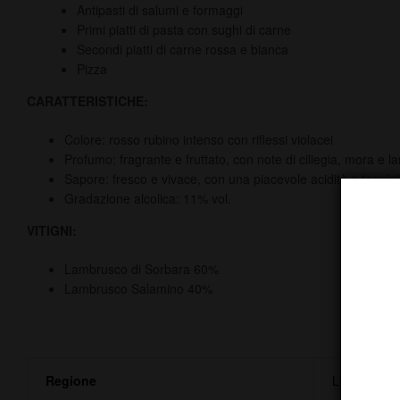
Antipasti di salumi e formaggi
Primi piatti di pasta con sughi di carne
Secondi piatti di carne rossa e bianca
Pizza
CARATTERISTICHE:
Colore: rosso rubino intenso con riflessi violacei
Profumo: fragrante e fruttato, con note di ciliegia, mora e 
Sapore: fresco e vivace, con una piacevole acidità e tannini
Gradazione alcolica: 11% vol.
VITIGNI:
Lambrusco di Sorbara 60%
Lambrusco Salamino 40%
Regione
Lombardia