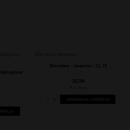
Belvedere – Amarone – CL.75
 Battaglione
25,70
€
In Stock
AGGIUNGI AL CARRELLO
ARRELLO