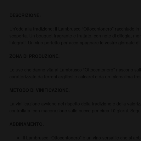
DESCRIZIONE:
Un’ode alla tradizione: il Lambrusco “Ottocentonero” racchiude in sé l
scoperta. Un bouquet fragrante e fruttato, con note di ciliegia, mor
integrati. Un vino perfetto per accompagnare le vostre giornate di
ZONA DI PRODUZIONE:
Le uve che danno vita al Lambrusco “Ottocentonero” nascono sulle c
caratterizzato da terreni argillosi e calcarei e da un microclima fre
METODO DI VINIFICAZIONE:
La vinificazione avviene nel rispetto della tradizione e della val
controllata, con macerazione sulle bucce per circa 10 giorni. Segu
ABBINAMENTO:
Il Lambrusco “Ottocentonero” è un vino versatile che si abb