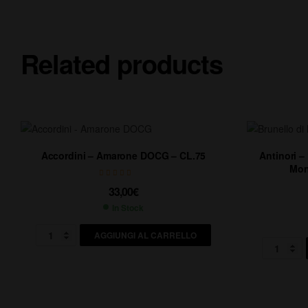
Related products
Accordini – Amarone DOCG – CL.75
Antinori – 
Mon
33,00
€
In Stock
AGGIUNGI AL CARRELLO