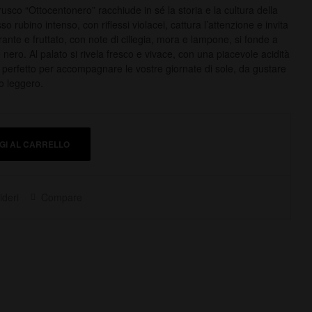
rusco “Ottocentonero” racchiude in sé la storia e la cultura della
so rubino intenso, con riflessi violacei, cattura l’attenzione e invita
ante e fruttato, con note di ciliegia, mora e lampone, si fonde a
 nero. Al palato si rivela fresco e vivace, con una piacevole acidità
o perfetto per accompagnare le vostre giornate di sole, da gustare
o leggero.
GI AL CARRELLO
ideri
Compare