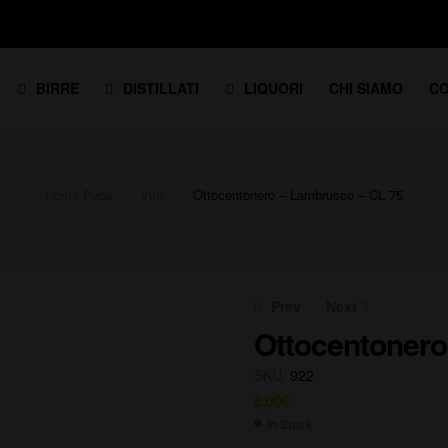
BIRRE
DISTILLATI
LIQUORI
CHI SIAMO
CO
Home Page
Vino
Ottocentonero – Lambrusco – CL 75
Prev
Next
Ottocentonero
SKU:
922
11,00
€
8,00
€
11,70
€
In Stock