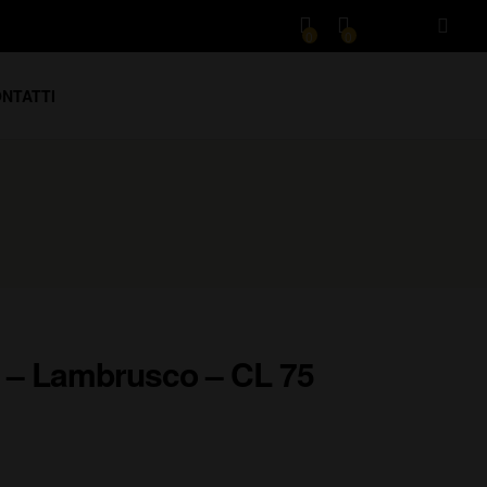
0
0
NTATTI
 – Lambrusco – CL 75