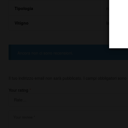
Tipologia
rosso
Vitigno
lambrusco d
Ancora non ci sono recensioni.
Il tuo indirizzo email non sarà pubblicato.
I campi obbligatori sono
Your rating
*