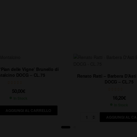
‘Pian delle Vigne’ Brunello di
talcino DOCG – CL.75
Renato Ratti – Barbera D’Asti
DOCG – CL.75
50,00
€
16,20
€
In Stock
In Stock
AGGIUNGI AL CARRELLO
AGGIUNGI AL C