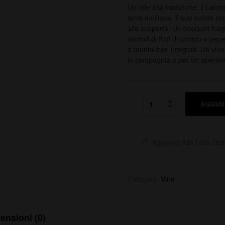
Un’ode alla tradizione: il Lamb
terra emiliana. Il suo colore ros
alla scoperta. Un bouquet fragr
sentori di fiori di campo e pepe
e tannini ben integrati. Un vin
in compagnia o per un aperitiv
AGGIUN
Aggiungi Alla Lista Des
Category:
Vino
ensioni (0)