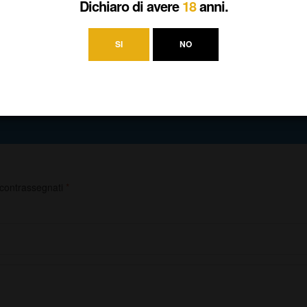
Dichiaro di avere
18
anni.
SI
NO
i sorbara
,
Lambrusco Salamino
 contrassegnati
*