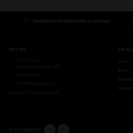
Spedizioni direttamente a casa tua
BBQ SRL
CATAL
Via Fontanili, 2
Vino
26012 Castelleone, CR
Birre
0372 730140
Distillat
info@bbqbeverage.it
Liquori
P.IVA e C.F.: 01643630195
STAY CONNECT
WE ACCEP