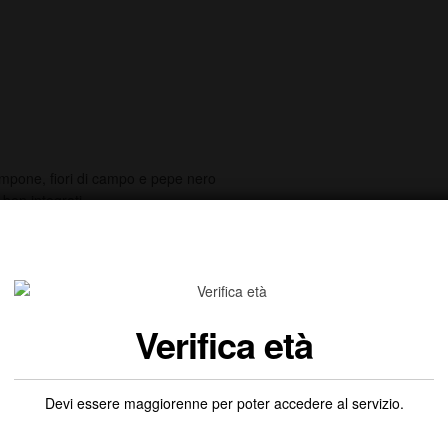
lampone, fiori di campo e pepe nero
 ben integrati
Verifica età
Devi essere maggiorenne per poter accedere al servizio.