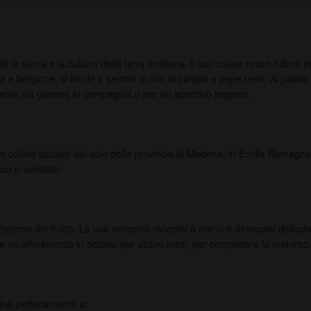
a storia e la cultura della terra emiliana. Il suo colore rosso rubino inte
a e lampone, si fonde a sentori di fiori di campo e pepe nero. Al palato 
 sole, da gustare in compagnia o per un aperitivo leggero.
olline baciate dal sole della provincia di Modena, in Emilia Romagna. Un
sco e ventilato.
orizzazione del frutto. Le uve vengono raccolte a mano e diraspate deli
e un affinamento in acciaio per alcuni mesi, per completare la maturazi
ina perfettamente a: