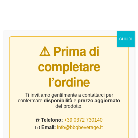
0
CHIUDI
⚠️ Prima di
completare
Home Page
Vino
Antinori – Scalabrone Rosè – CL.75
l’ordine
Ti invitiamo gentilmente a contattarci per
confermare
disponibilità
e
prezzo aggiornato
del prodotto.
☎️
Telefono:
+39 0372 730140
📧
Email:
info@bbqbeverage.it