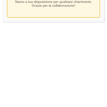
Siamo a tua disposizione per qualsiasi chiarimento.
Grazie per la collaborazione!
Antinori – Scalabrone Rosè –
CL.75
SKU:
73836
11,60
€