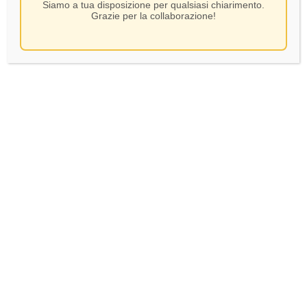
Siamo a tua disposizione per qualsiasi chiarimento.
Grazie per la collaborazione!
Astoria – Cuvee Brut Lounge
– CL.37.5
SKU:
905
3,40
€