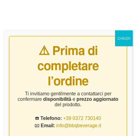
0
CHIUDI
⚠️ Prima di
completare
Home Page
Vino
Astoria – Cuvee Brut Lounge – CL.37.5
l’ordine
Ti invitiamo gentilmente a contattarci per
confermare
disponibilità
e
prezzo aggiornato
del prodotto.
☎️
Telefono:
+39 0372 730140
📧
Email:
info@bbqbeverage.it