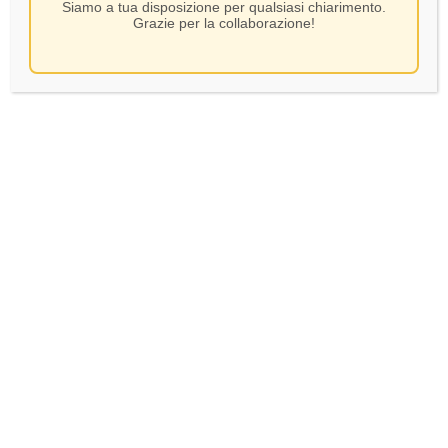
Siamo a tua disposizione per qualsiasi chiarimento.
Grazie per la collaborazione!
Renato Ratti – Barbera D’Asti
Battaglione DOCG – CL.75
SKU:
134