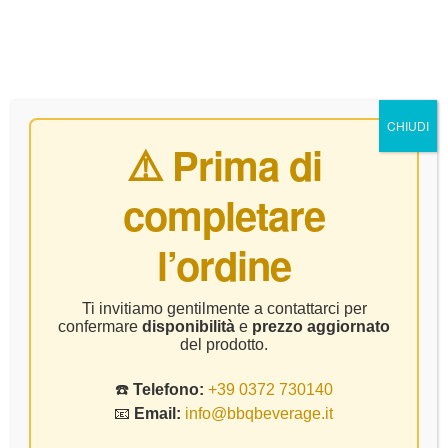
0
CHIUDI
⚠️ Prima di
completare
Home Page
Vino
Renato Ratti – Barbera D’Asti
l’ordine
Battaglione DOCG – CL.75
Ti invitiamo gentilmente a contattarci per
confermare
disponibilità
e
prezzo aggiornato
del prodotto.
☎️
Telefono:
+39 0372 730140
📧
Email:
info@bbqbeverage.it