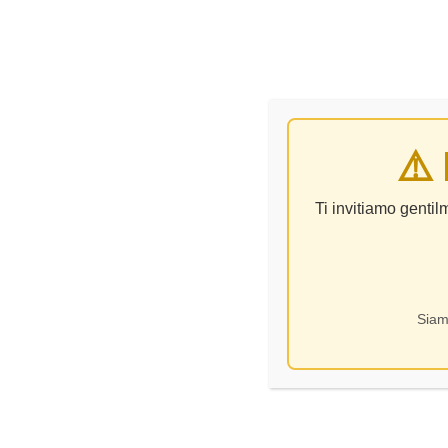
VINO
⚠️
Ti invitiamo genti
Siam