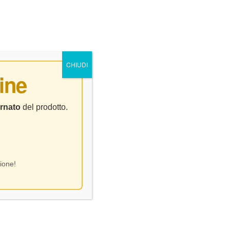
0
0
NTATTI
CHIUDI
ine
rnato
del prodotto.
ione!
 Prosecco Extra – CL.150