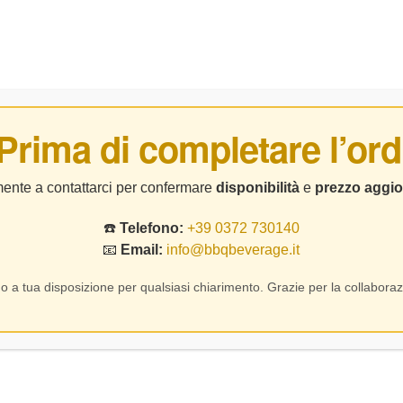
BIRRE
DISTILLATI
LIQUORI
CHI SIAMO
CO
 Prima di completare l’ord
Home Page
Vino
Ca’ Bertaldo – Prosecco Extra – CL.150
lmente a contattarci per confermare
disponibilità
e
prezzo aggio
☎️
Telefono:
+39 0372 730140
📧
Email:
info@bbqbeverage.it
Prev
Next
o a tua disposizione per qualsiasi chiarimento. Grazie per la collaboraz
Ca’ Bertaldo –
SKU:
65535-1-1
25,00
7,50
€
€
21,00
€
In Stock