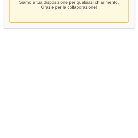
Siamo a tua disposizione per qualsiasi chiarimento.
Grazie per la collaborazione!
Le poesie – Bianco di
Albertini – Bianco di
Custoza DOC – CL.75
Custoza DOC – CL.75
48,00
€
4,80
€
In Stock
In Stock
AGGIUNGI AL CARRELLO
AGGIUNGI AL CARRELLO