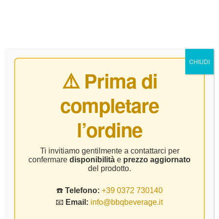
0
CHIUDI
⚠️ Prima di
completare
Veneto
l’ordine
Home Page
Prodotto Regione
Veneto
Ti invitiamo gentilmente a contattarci per
confermare
disponibilità
e
prezzo aggiornato
del prodotto.
☎️
Telefono:
+39 0372 730140
📧
Email:
info@bbqbeverage.it
FILTER
Visualizzazione di 1-9 di 18 risultati