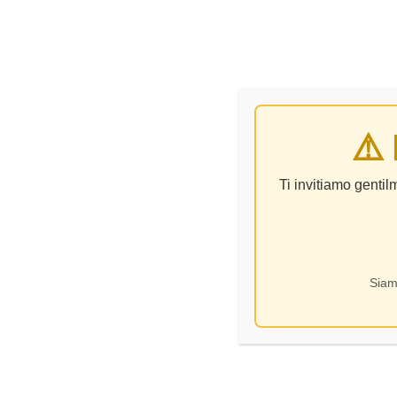
VINO
⚠️
Home 
Ti invitiamo genti
Siam