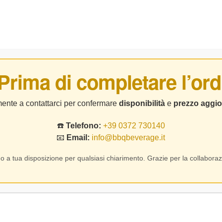
BIRRE
DISTILLATI
LIQUORI
CHI SIAMO
CO
 Prima di completare l’ord
Page
Senza Categoria
Cantina Valtidone – Bollo Rosso Gutturnio – 
lmente a contattarci per confermare
disponibilità
e
prezzo aggio
☎️
Telefono:
+39 0372 730140
📧
Email:
info@bbqbeverage.it
Prev
Next
o a tua disposizione per qualsiasi chiarimento. Grazie per la collaboraz
Cantina Valtido
CL.75
3,40
4,90
€
€
SKU:
68195
12,50
€