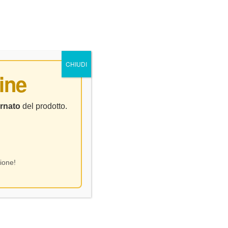
0
0
NTATTI
CHIUDI
ine
CL.75
rnato
del prodotto.
ione!
ne – Bollo rosso gutturnio –