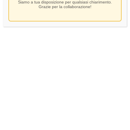
Siamo a tua disposizione per qualsiasi chiarimento.
Grazie per la collaborazione!
Castello Tricerchi – Brunello
di Montalcino – CL.75
SKU:
77710