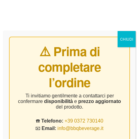
0
CHIUDI
⚠️ Prima di
completare
Home Page
Senza Categoria
Castello Tricerchi – Brunello
l’ordine
Di Montalcino – CL.75
Ti invitiamo gentilmente a contattarci per
confermare
disponibilità
e
prezzo aggiornato
del prodotto.
☎️
Telefono:
+39 0372 730140
📧
Email:
info@bbqbeverage.it