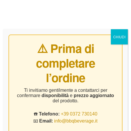
0
CHIUDI
⚠️ Prima di
completare
Home Page
Vino
Gemin- Valdobbiadene DoCg Extradry –
l’ordine
CL 75
Ti invitiamo gentilmente a contattarci per
confermare
disponibilità
e
prezzo aggiornato
del prodotto.
☎️
Telefono:
+39 0372 730140
📧
Email:
info@bbqbeverage.it