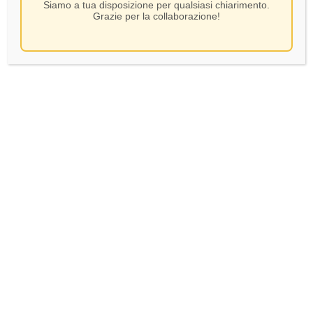
Siamo a tua disposizione per qualsiasi chiarimento.
Grazie per la collaborazione!
Gemin- Valdobbiadene DoCg
Extradry – CL 75
SKU:
68911