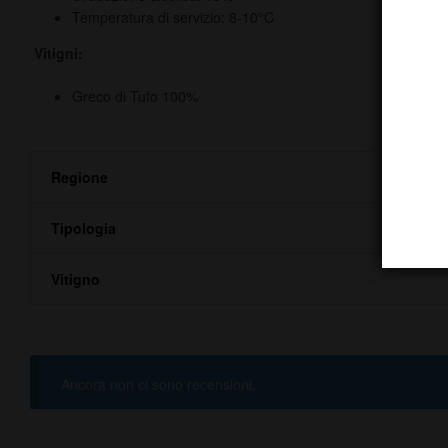
Temperatura di servizio: 8-10°C
Vitigni:
Greco di Tufo 100%
Regione
Tipologia
Vitigno
Ancora non ci sono recensioni.