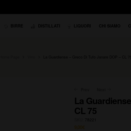
BIRRE
DISTILLATI
LIQUORI
CHI SIAMO
C
Home Page
Vino
La Guardiense – Greco Di Tufo Janare DOP – CL 7
Prev
Next
La Guardiense
CL 75
10,50
14,00
€
€
SKU:
78221
9,00
€