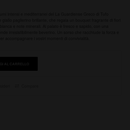
fumi intensi e mediterranei del La Guardiense Greco di Tufo
giallo paglierino brillante, che regala un bouquet fragrante di fiori
 bianca e note minerali. Al palato è fresco e sapido, con una
nde irresistibilmente beverino. Un sorso che racchiude la forza e
 per accompagnare i vostri momenti di convivialità.
GI AL CARRELLO
sideri
Compare