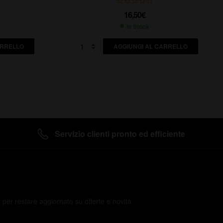
16,50
€
In Stock
ARRELLO
AGGIUNGI AL CARRELLO
Servizio clienti pronto ed efficiente
er per restare aggiornato su offerte e novità