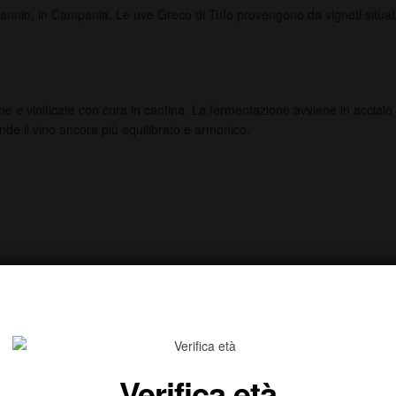
io, in Campania. Le uve Greco di Tufo provengono da vigneti situati sul
 vinificate con cura in cantina. La fermentazione avviene in acciaio a 
ende il vino ancora più equilibrato e armonico.
inerali
Verifica età