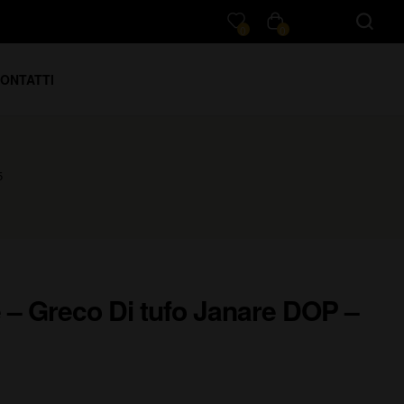
0
0
ONTATTI
5
 – Greco Di tufo Janare DOP –