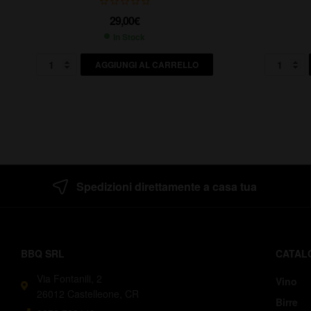
29,00
€
In Stock
AGGIUNGI AL CARRELLO
Spedizioni direttamente a casa tua
BBQ SRL
CATAL
Via Fontanili, 2
Vino
26012 Castelleone, CR
Birre