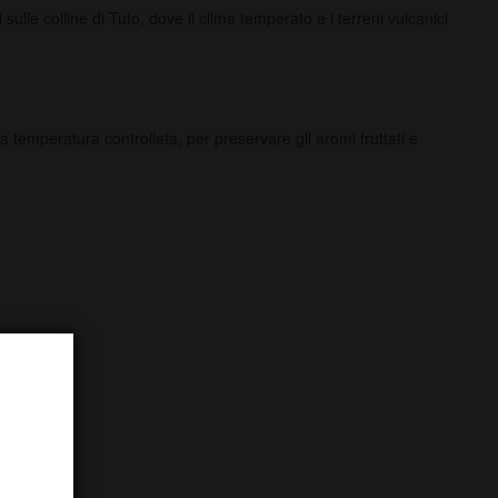
le colline di Tufo, dove il clima temperato e i terreni vulcanici
temperatura controllata, per preservare gli aromi fruttati e