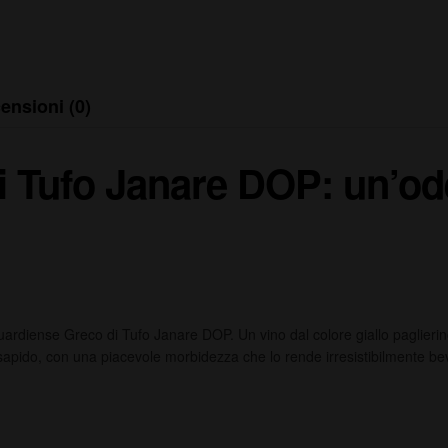
ensioni (0)
Tufo Janare DOP: un’ode a
ardiense Greco di Tufo Janare DOP. Un vino dal colore giallo paglierino 
 sapido, con una piacevole morbidezza che lo rende irresistibilmente bev