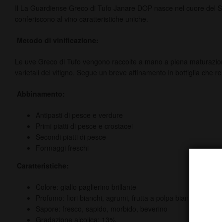
Il La Guardiense Greco di Tufo Janare DOP nasce nel cuore del Sann
conferiscono al vino caratteristiche uniche.
Metodo di vinificazione:
Le uve Greco di Tufo vengono raccolte a mano a piena maturazione e
varietali del vitigno. Segue un breve affinamento in bottiglia che r
Abbinamento:
Antipasti di pesce e verdure
Primi piatti di pesce e crostacei
Secondi piatti di pesce
Formaggi freschi
Caratteristiche:
Colore: giallo paglierino brillante
Profumo: fiori bianchi, agrumi, frutta a polpa bianca, note m
Sapore: fresco, sapido, morbido, beverino
Gradazione alcolica: 13%