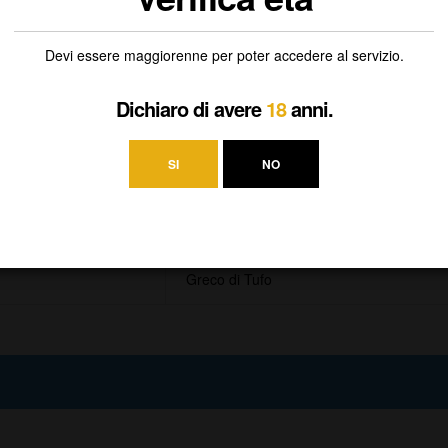
Devi essere maggiorenne per poter accedere al servizio.
Dichiaro di avere
18
anni.
SI
NO
Campania
bianco
Greco di Tufo