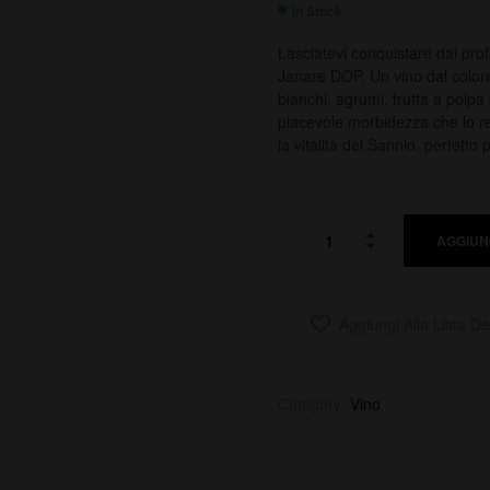
In Stock
Lasciatevi conquistare dai pro
Janare DOP. Un vino dal colore 
bianchi, agrumi, frutta a polpa
piacevole morbidezza che lo re
la vitalità del Sannio, perfetto
AGGIUN
Aggiungi Alla Lista De
Category:
Vino