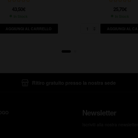
43,50
€
25,70
€
In Stock
In Stock
AGGIUNGI AL CARRELLO
AGGIUNGI AL C
Ritiro gratuito presso la nostra sede
Newsletter
OGO
Iscriviti alla nostra newslett