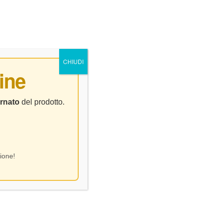
0
0
NTATTI
CHIUDI
ine
rnato
del prodotto.
ione!
Montepulciano – CL75