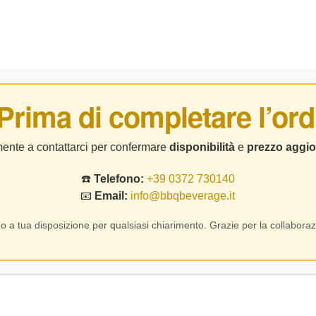
BIRRE
DISTILLATI
LIQUORI
CHI SIAMO
CO
 Prima di completare l’ord
Home Page
Vino
Masciarelli – Montepulciano – CL75
lmente a contattarci per confermare
disponibilità
e
prezzo aggio
☎️
Telefono:
+39 0372 730140
📧
Email:
info@bbqbeverage.it
Prev
Next
o a tua disposizione per qualsiasi chiarimento. Grazie per la collaboraz
Masciarelli – 
SKU:
76112
16,00
15,60
€
€
11,00
€
In Stock