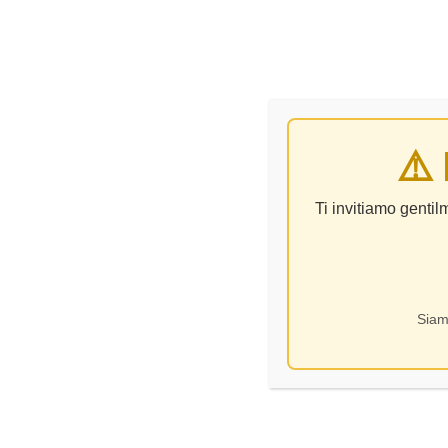
VINO
⚠️
Ti invitiamo genti
Siam