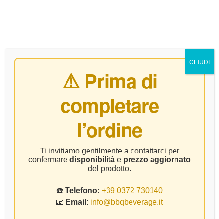
0
CHIUDI
⚠️ Prima di
completare
Rosso
l’ordine
Home Page
Prodotto Tipologia
Rosso
Ti invitiamo gentilmente a contattarci per
confermare
disponibilità
e
prezzo aggiornato
del prodotto.
☎️
Telefono:
+39 0372 730140
📧
Email:
info@bbqbeverage.it
FILTER
Visualizzazione di 1-9 di 31 risultati