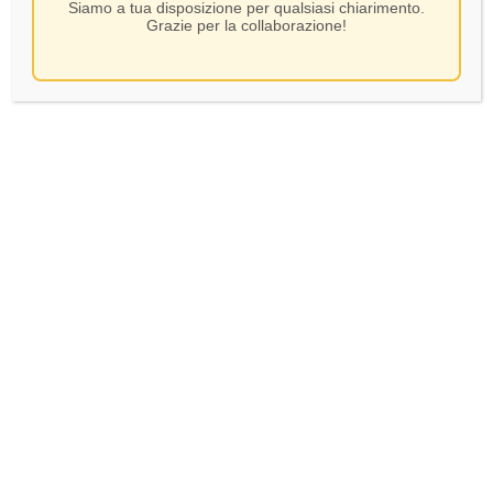
Siamo a tua disposizione per qualsiasi chiarimento.
Grazie per la collaborazione!
Luretta – La Pantera – CL
Prunotto – Barolo 2015 –
75
CL.75
20,00
€
35,00
€
In Stock
In Stock
AGGIUNGI AL CARRELLO
AGGIUNGI AL CARRELLO