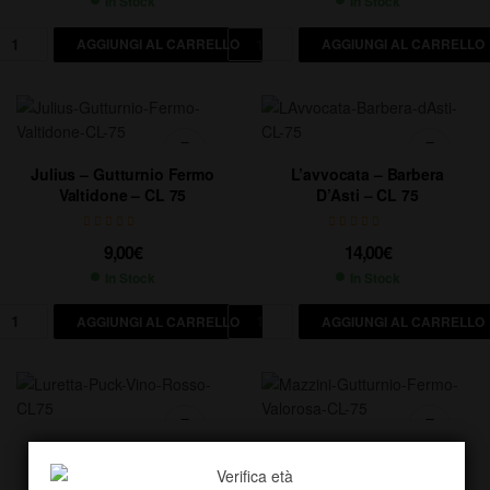
In Stock
In Stock
AGGIUNGI AL CARRELLO
AGGIUNGI AL CARRELLO
Julius – Gutturnio Fermo
L’avvocata – Barbera
Valtidone – CL 75
D’Asti – CL 75
9,00
€
14,00
€
In Stock
In Stock
AGGIUNGI AL CARRELLO
AGGIUNGI AL CARRELLO
Luretta – Puck Vino
Mazzini – Gutturnio Fermo
Rosso – CL75
Valorosa – CL 75