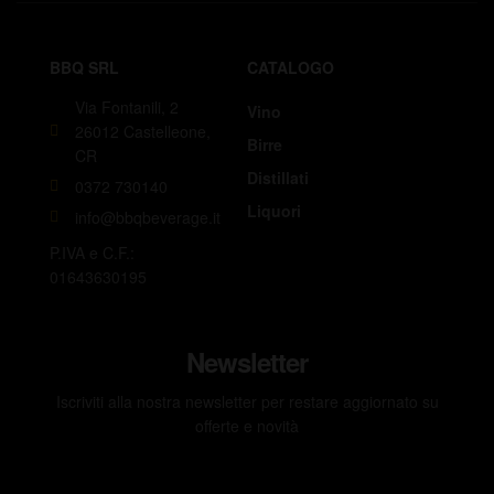
BBQ SRL
CATALOGO
Via Fontanili, 2
Vino
26012 Castelleone,
Birre
CR
Distillati
0372 730140
Liquori
info@bbqbeverage.it
P.IVA e C.F.:
01643630195
Newsletter
Iscriviti alla nostra newsletter per restare aggiornato su
offerte e novità