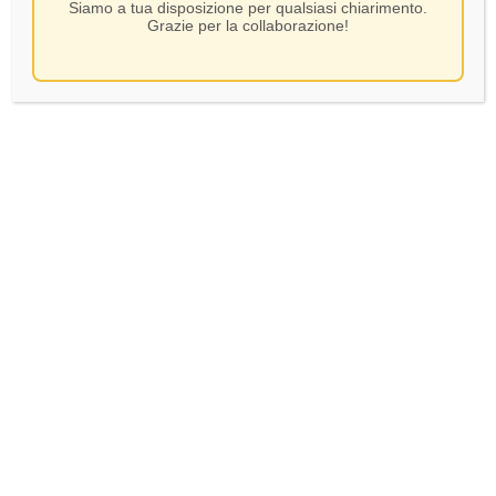
Siamo a tua disposizione per qualsiasi chiarimento.
Grazie per la collaborazione!
Simboli – Lavis
Gerwurztraminer – CL 75
SKU:
75793
9,00
€