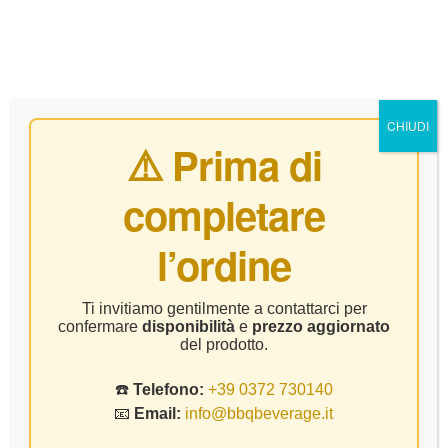
0
CHIUDI
⚠️ Prima di
completare
Home Page
Vino
Simboli – Lavis Gerwurztraminer – CL 75
l’ordine
Ti invitiamo gentilmente a contattarci per
confermare
disponibilità
e
prezzo aggiornato
del prodotto.
☎️
Telefono:
+39 0372 730140
📧
Email:
info@bbqbeverage.it