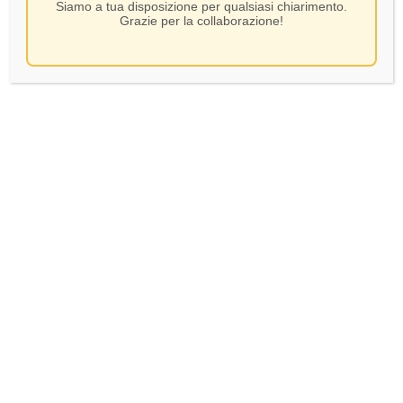
Siamo a tua disposizione per qualsiasi chiarimento.
Grazie per la collaborazione!
Le Marchesine – Bianco
Curtefranca DOC – CL75
SKU:
76916