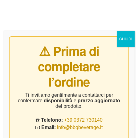
0
CHIUDI
⚠️ Prima di
completare
Home Page
Vino
Le Marchesine – Bianco Curtefranca
l’ordine
DOC – CL75
Ti invitiamo gentilmente a contattarci per
confermare
disponibilità
e
prezzo aggiornato
del prodotto.
☎️
Telefono:
+39 0372 730140
📧
Email:
info@bbqbeverage.it