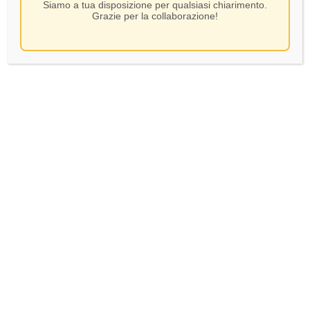
Siamo a tua disposizione per qualsiasi chiarimento.
Grazie per la collaborazione!
Valtidone – Grand Cuvee
Spumante – CL 75
SKU:
78837