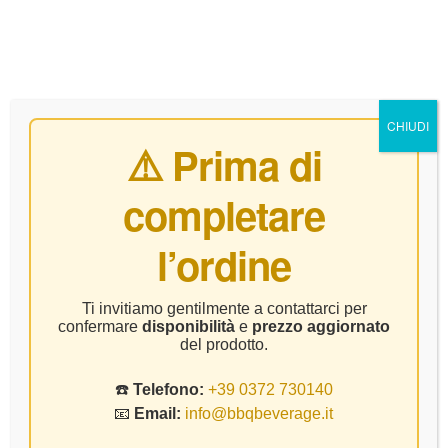
0
CHIUDI
⚠️ Prima di
completare
Home Page
Vino
Valtidone – Grand Cuvee Spumante – CL
l’ordine
75
Ti invitiamo gentilmente a contattarci per
confermare
disponibilità
e
prezzo aggiornato
del prodotto.
☎️
Telefono:
+39 0372 730140
📧
Email:
info@bbqbeverage.it