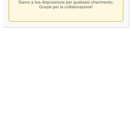
Siamo a tua disposizione per qualsiasi chiarimento.
Grazie per la collaborazione!
Uberti – Extra Brut
Bellavista – Franciacorta
Franciacorta DOCG –
Rosé Pas Dosé DOCG
Francesco I – CL75
N.V. “Gran Cuvée Alma
Rosé” – CL.75
29,50
€
43,50
€
In Stock
In Stock
AGGIUNGI AL CARRELLO
AGGIUNGI AL CARRELLO