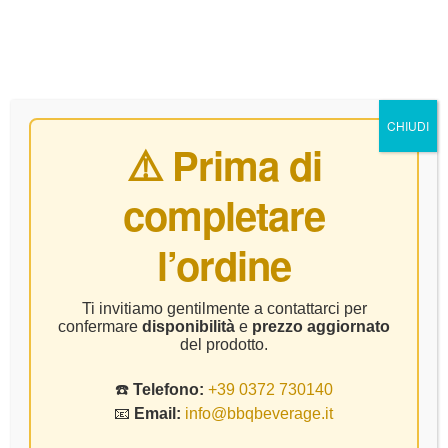
0
CHIUDI
⚠️ Prima di
completare
Pinot Nero
l’ordine
Home Page
Prodotto Vitigno
Pinot Nero
Ti invitiamo gentilmente a contattarci per
confermare
disponibilità
e
prezzo aggiornato
del prodotto.
☎️
Telefono:
+39 0372 730140
📧
Email:
info@bbqbeverage.it
FILTER
Visualizzazione di 1-9 di 11 risultati