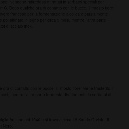
ppoli vengono raffreddati e trattati in serbatoi speciali per
 C. Dopo qualche ora di contatto con le bucce, il “mosto fiore”
 rovere francese per la fermentazione alcolica e parzialmente
e poi affinato in legno per circa 5 mesi, mentre l’altra parte
oi di acciaio inox.
ora di contatto con le bucce, il “mosto fiore” viene trasferito in
mesi, mentre l’altra parte fermenta direttamente in serbatoi di
glia Antinori nel 1940 e si trova a circa 18 Km da Orvieto. Il
ot Nero.