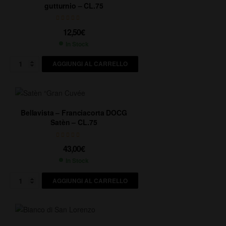
gutturnio – CL.75
12,50
€
In Stock
AGGIUNGI AL CARRELLO
Bellavista – Franciacorta DOCG
Satèn – CL.75
43,00
€
In Stock
AGGIUNGI AL CARRELLO