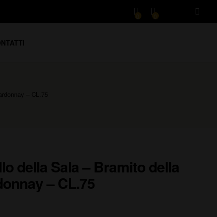
0
0
NTATTI
hardonnay – CL.75
lo della Sala – Bramito della
donnay – CL.75