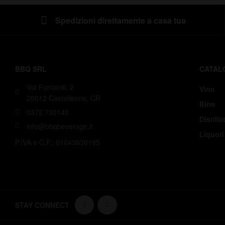
Spedizioni direttamente a casa tua
BBQ SRL
CATAL
Via Fontanili, 2
Vino
26012 Castelleone, CR
Birre
0372 730140
Distillat
info@bbqbeverage.it
Liquori
P.IVA e C.F.: 01643630195
STAY CONNECT
WE ACCEP