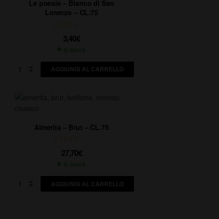
Le poesie – Bianco di San
Lorenzo – CL.75
3,40
€
In Stock
AGGIUNGI AL CARRELLO
Almerita – Brut – CL.75
27,70
€
In Stock
AGGIUNGI AL CARRELLO