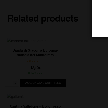
Related products
Braida di Giacomo Bologna-
Barbera del Monferrato
Frizzante DOC – “La Monella” –
CL75
12,10
€
In Stock
AGGIUNGI AL CARRELLO
Cantina Valtidone – Bollo rosso