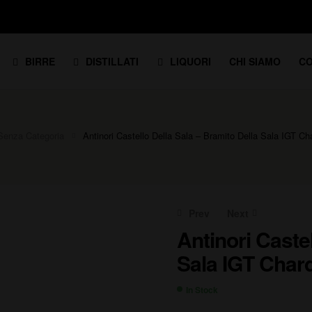
BIRRE
DISTILLATI
LIQUORI
CHI SIAMO
CO
Senza Categoria
Antinori Castello Della Sala – Bramito Della Sala IGT C
Prev
Next
Antinori Castel
Sala IGT Char
7,80
62,90
€
€
In Stock