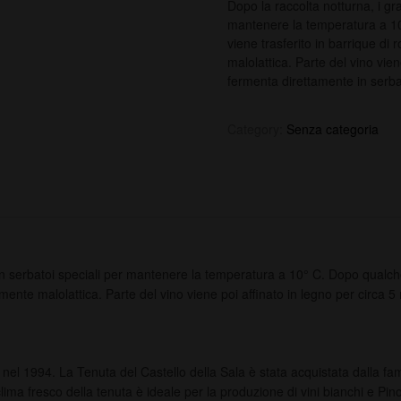
Dopo la raccolta notturna, i gra
mantenere la temperatura a 10°
viene trasferito in barrique di
malolattica. Parte del vino vien
fermenta direttamente in serbat
Category:
Senza categoria
 in serbatoi speciali per mantenere la temperatura a 10° C. Dopo qualche 
ente malolattica. Parte del vino viene poi affinato in legno per circa 5 
nel 1994. La Tenuta del Castello della Sala è stata acquistata dalla fami
lima fresco della tenuta è ideale per la produzione di vini bianchi e Pin