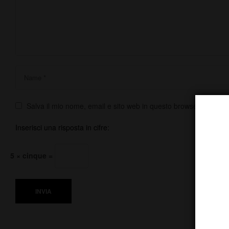
Salva il mio nome, email e sito web in questo browser per la 
Inserisci una risposta in cifre:
5 × cinque =
INVIA