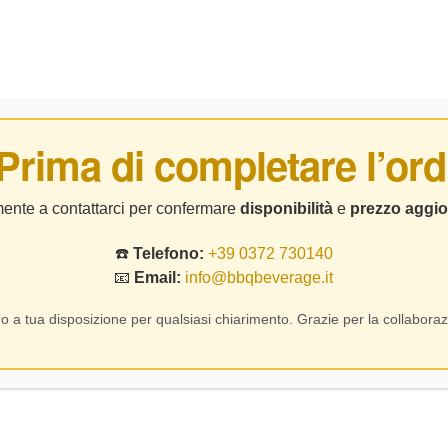
BIRRE
DISTILLATI
LIQUORI
CHI SIAMO
CO
 Prima di completare l’ord
Categoria
Braida Di Giacomo Bologna – Barbera D’Asti DOCG “Bricco Del
lmente a contattarci per confermare
disponibilità
e
prezzo aggio
☎️
Telefono:
+39 0372 730140
📧
Email:
info@bbqbeverage.it
Prev
Next
o a tua disposizione per qualsiasi chiarimento. Grazie per la collaboraz
Braida di Giac
DOCG “Bricco d
40,30
€
SKU:
1134
62,90
€