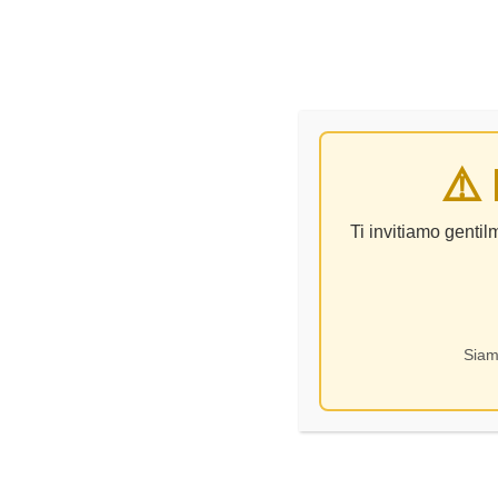
VINO
⚠️
Home Page
Senza 
Ti invitiamo genti
Siam