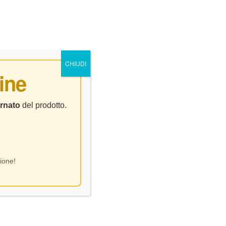
0
0
NTATTI
CHIUDI
ine
l’Uccellone” – CL.75
rnato
del prodotto.
ione!
omo Bologna – Barbera d’Asti
ell’Uccellone” – CL.75