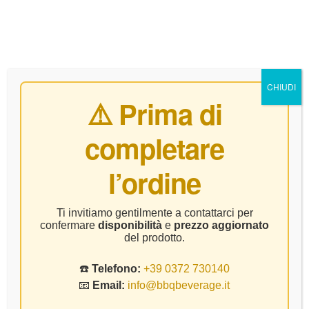
0
CHIUDI
⚠️ Prima di
completare
Home Page
Birre
Delirium Tremers – CL 33
l’ordine
Ti invitiamo gentilmente a contattarci per
confermare
disponibilità
e
prezzo aggiornato
del prodotto.
☎️
Telefono:
+39 0372 730140
📧
Email:
info@bbqbeverage.it