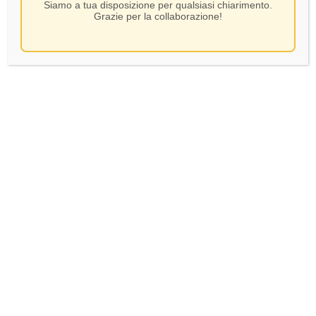
Siamo a tua disposizione per qualsiasi chiarimento.
Grazie per la collaborazione!
Delirium tremers – CL 33
SKU:
1372
In Stock
Versa un biondo dorato velato nel bicchiere, sormontata da una