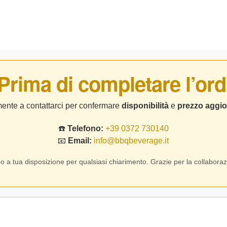
BIRRE
DISTILLATI
LIQUORI
CHI SIAMO
CO
 Prima di completare l’ord
Home Page
Vino
Mazzini – Gutturnio Vivace Valorosa – CL 75
lmente a contattarci per confermare
disponibilità
e
prezzo aggio
☎️
Telefono:
+39 0372 730140
📧
Email:
info@bbqbeverage.it
Prev
Next
o a tua disposizione per qualsiasi chiarimento. Grazie per la collaboraz
Mazzini – Gutt
🔍
SKU:
70661
5,00
5,00
€
€
5,00
€
In Stock