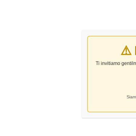
VINO
⚠️
Ti invitiamo genti
Siam