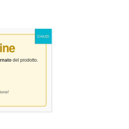
0
0
NTATTI
CHIUDI
ine
rnato
del prodotto.
ione!
urnio Vivace Valorosa – CL 75