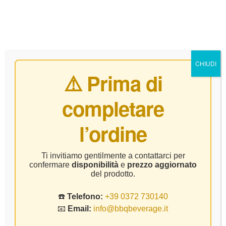
0
CHIUDI
⚠️ Prima di
completare
Home Page
Vino
Vicobarone – Gutturnio Doc Tranquillo –
l’ordine
CL 75
Ti invitiamo gentilmente a contattarci per
confermare
disponibilità
e
prezzo aggiornato
del prodotto.
☎️
Telefono:
+39 0372 730140
📧
Email:
info@bbqbeverage.it