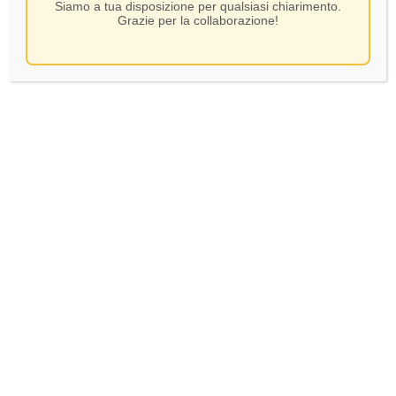
Siamo a tua disposizione per qualsiasi chiarimento.
Grazie per la collaborazione!
Vicobarone – Gutturnio Doc
Tranquillo – CL 75
SKU:
70552