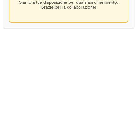
Siamo a tua disposizione per qualsiasi chiarimento.
Grazie per la collaborazione!
Albertini – Lugana –
Ca’ Dei Frati – Lugana –
CL75
CL75
8,00
€
13,00
€
In Stock
In Stock
AGGIUNGI AL CARRELLO
AGGIUNGI AL CARRELLO