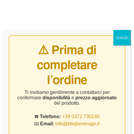
0
CHIUDI
⚠️ Prima di
completare
Trebbiano Di Lugana
l’ordine
Home Page
Prodotto Vitigno
Trebbiano Di Lugana
Ti invitiamo gentilmente a contattarci per
confermare
disponibilità
e
prezzo aggiornato
del prodotto.
☎️
Telefono:
+39 0372 730140
📧
Email:
info@bbqbeverage.it
FILTER
Visualizzazione di 9 risultati