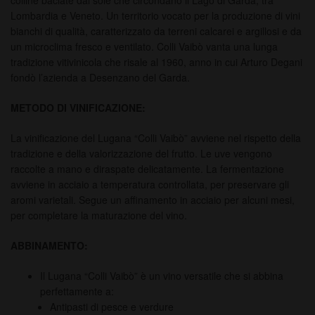
colline baciate dal sole che circondano il Lago di Garda, tra
Lombardia e Veneto. Un territorio vocato per la produzione di vini
bianchi di qualità, caratterizzato da terreni calcarei e argillosi e da
un microclima fresco e ventilato. Colli Vaibò vanta una lunga
tradizione vitivinicola che risale al 1960, anno in cui Arturo Degani
fondò l’azienda a Desenzano del Garda.
METODO DI VINIFICAZIONE:
La vinificazione del Lugana “Colli Vaibò” avviene nel rispetto della
tradizione e della valorizzazione del frutto. Le uve vengono
raccolte a mano e diraspate delicatamente. La fermentazione
avviene in acciaio a temperatura controllata, per preservare gli
aromi varietali. Segue un affinamento in acciaio per alcuni mesi,
per completare la maturazione del vino.
ABBINAMENTO:
Il Lugana “Colli Vaibò” è un vino versatile che si abbina
perfettamente a:
Antipasti di pesce e verdure