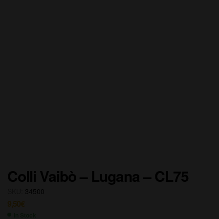
Colli Vaibò – Lugana – CL75
SKU:
34500
9,50
€
In Stock