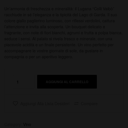
Un’armonia di freschezza e mineralità: il Lugana “Colli Vaibò”
racchiude in sé l’eleganza e la tipicità del Lago di Garda. Il suo
colore giallo paglierino luminoso, con riflessi verdolini, cattura
l’attenzione e invita alla scoperta. Un bouquet delicato e
fragrante, con note di fiori bianchi, agrumi e frutta a polpa bianca,
seduce i sensi. Al palato si rivela fresco e minerale, con una
piacevole acidità e un finale persistente. Un vino perfetto per
accompagnare le vostre giornate di sole, da gustare in
compagnia o per un aperitivo leggero.
AGGIUNGI AL CARRELLO
Aggiungi Alla Lista Desideri
Compare
Category:
Vino