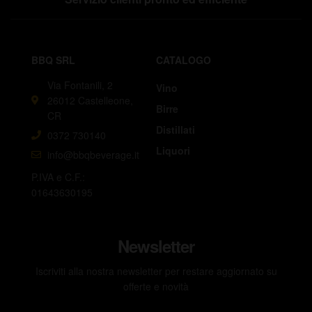
BBQ SRL
CATALOGO
Via Fontanili, 2
Vino
26012 Castelleone,
Birre
CR
Distillati
0372 730140
Liquori
info@bbqbeverage.it
P.IVA e C.F.:
01643630195
Newsletter
Iscriviti alla nostra newsletter per restare aggiornato su
offerte e novità