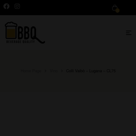
0
Home Page
Vino
Colli Vaibò – Lugana – CL75