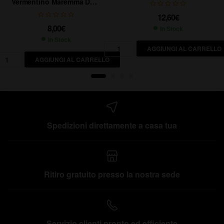
CL.75
Vermentino Maremma DOC
– CL.75
12,60
€
8,00
€
In Stock
In Stock
AGGIUNGI AL CARRELLO
AGGIUNGI AL CARRELLO
Spedizioni direttamente a casa tua
Ritiro gratuito presso la nostra sede
Servizio clienti pronto ed efficiente