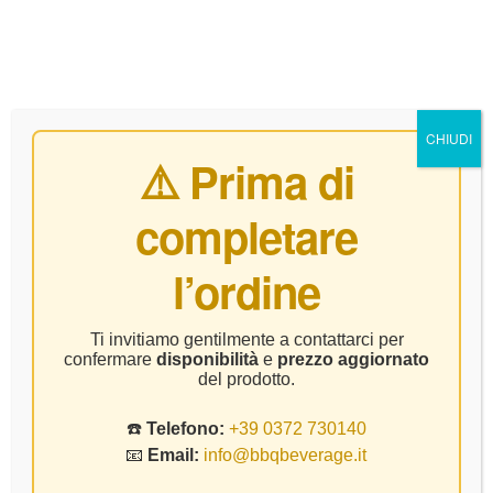
0
CHIUDI
⚠️ Prima di
completare
Home Page
Vino
Malavasi – Nero Del Lago – CL75
l’ordine
Ti invitiamo gentilmente a contattarci per
confermare
disponibilità
e
prezzo aggiornato
del prodotto.
☎️
Telefono:
+39 0372 730140
📧
Email:
info@bbqbeverage.it