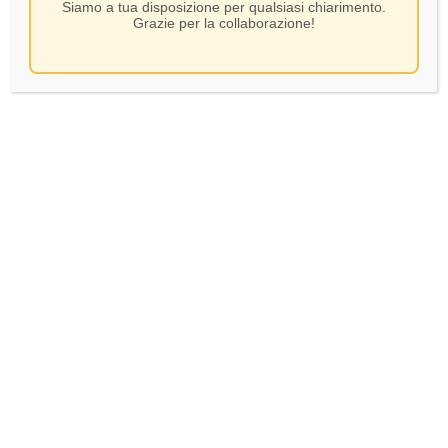
Siamo a tua disposizione per qualsiasi chiarimento.
Grazie per la collaborazione!
Malavasi – Nero del lago –
CL75
SKU:
72997
10,00
€